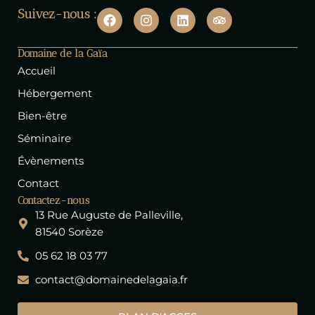
F
I
L
T
Suivez-nous :
a
n
i
r
c
s
n
i
e
t
k
p
Domaine de la Gaïa
b
a
e
a
Accueil
o
g
d
d
o
r
i
v
Hébergement
k
a
n
i
m
s
Bien-être
o
Séminaire
r
Évènements
Contact
Contactez-nous
13 Rue Auguste de Palleville,
81540 Sorèze
05 62 18 03 77
contact@domainedelagaia.fr