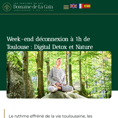
Aller
au
contenu
Week-end déconnexion à 1h de
Toulouse : Digital Detox et Nature
Le rythme effréné de la vie toulousaine, les