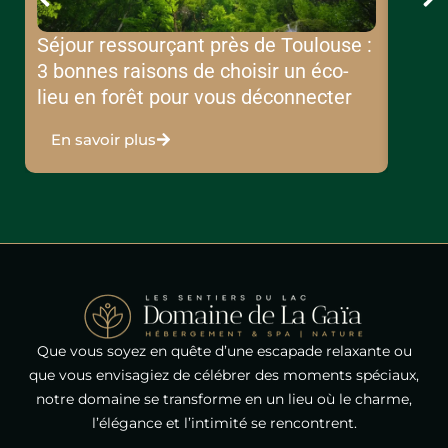
Séjour ressourçant près de Toulouse :
Héber
3 bonnes raisons de choisir un éco-
décou
lieu en forêt pour vous déconnecter
cœur 
En savoir plus
En s
Que vous soyez en quête d’une escapade relaxante ou
que vous envisagiez de célébrer des moments spéciaux,
notre domaine se transforme en un lieu où le charme,
l’élégance et l’intimité se rencontrent.