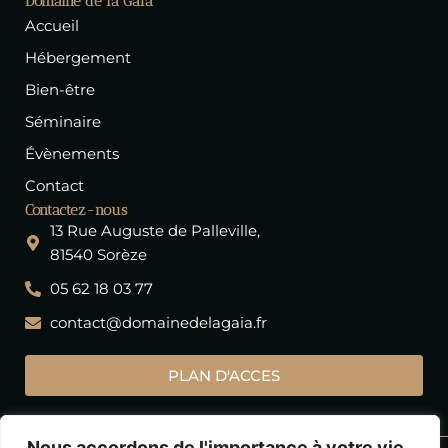
Domaine de la Gaïa
b
a
e
a
Accueil
o
g
d
d
o
r
i
v
Hébergement
k
a
n
i
m
s
Bien-être
o
Séminaire
r
Évènements
Contact
Contactez-nous
13 Rue Auguste de Palleville,
81540 Sorèze
05 62 18 03 77
contact@domainedelagaia.fr
PLAN D'ACCES
Nous accordons de l'importance à votre vie