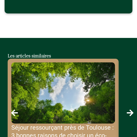
Les articles similaires
Séjour ressourçant près de Toulouse :
Héber
3 bonnes raisons de choisir un éco-
décou