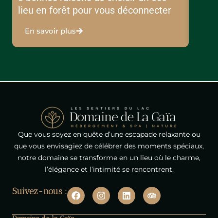
lieu en forêt pour vous déconnecter
cœur 
En savoir plus
En s
Que vous soyez en quête d’une escapade relaxante ou
que vous envisagiez de célébrer des moments spéciaux,
notre domaine se transforme en un lieu où le charme,
l’élégance et l’intimité se rencontrent.
F
I
L
T
Suivez-nous :
a
n
i
r
c
s
n
i
e
t
k
p